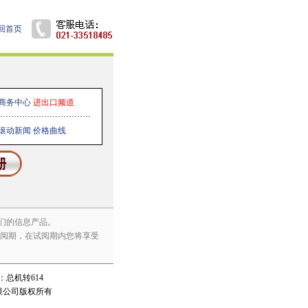
回首页
商务中心
进出口频道
滚动新闻
价格曲线
们的信息产品。
试阅期，在试阅期内您将享受
场部：总机转614
限公司版权所有