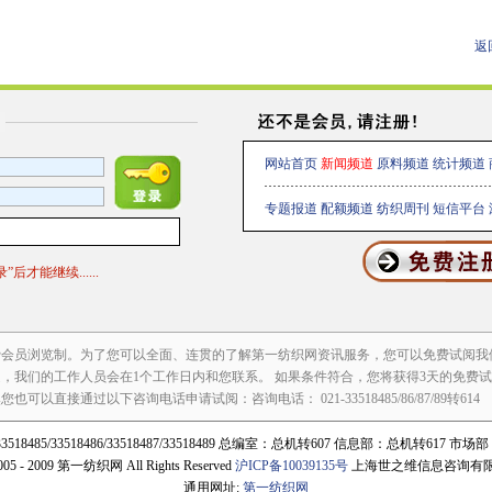
返
网站首页
新闻频道
原料频道
统计频道
专题报道
配额频道
纺织周刊
短信平台
才能继续......
费会员浏览制。为了您可以全面、连贯的了解第一纺织网资讯服务，您可以免费试阅我
，我们的工作人员会在1个工作日内和您联系。 如果条件符合，您将获得3天的免费
以直接通过以下咨询电话申请试阅：咨询电话： 021-33518485/86/87/89转614
3518485/33518486/33518487/33518489 总编室：总机转607 信息部：总机转617 市
2005 - 2009 第一纺织网 All Rights Reserved
沪ICP备10039135号
上海世之维信息咨询有
通用网址:
第一纺织网