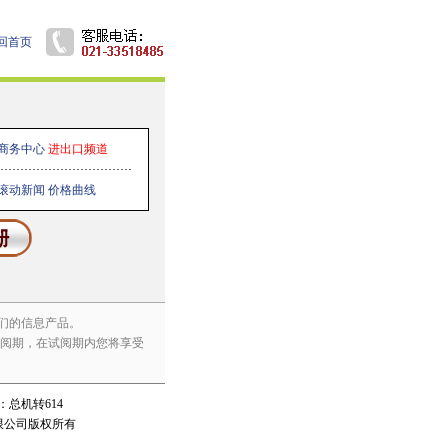
回首页
商务中心
进出口频道
滚动新闻
价格曲线
们的信息产品。
试阅期，在试阅期内您将享受
场部：总机转614
限公司版权所有