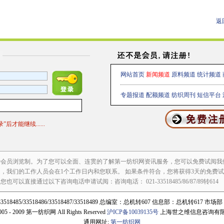
返
网站首页
新闻频道
原料频道
统计频道
专题报道
配额频道
纺织周刊
短信平台
才能继续......
费会员浏览制。为了您可以全面、连贯的了解第一纺织网资讯服务，您可以免费试阅我
，我们的工作人员会在1个工作日内和您联系。 如果条件符合，您将获得3天的免费
以直接通过以下咨询电话申请试阅：咨询电话： 021-33518485/86/87/89转614
3518485/33518486/33518487/33518489 总编室：总机转607 信息部：总机转617 市
2005 - 2009 第一纺织网 All Rights Reserved
沪ICP备10039135号
上海世之维信息咨询有
通用网址:
第一纺织网