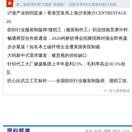
条
第二届香港时装节诚发“英雄帖”：买家专享800元差旅补贴计划就.
沪港产业协同提速！香港贸发局上海沙龙推介CENTRESTAGE
·
20.
纺织行业服装制版师/缝纫工（服装制作工）职业技能竞赛许村.
·
畅通商贸合作新通道，2026柯桥纺博会招展招商对接会即将厦.
·
步步紧逼！知名本土碳纤维企业遭美国务院制裁
·
大码新中式需求爆发：被忽视的供给缺口
·
针织代工大厂健盛集团上半年盈利23%，毛利率高达30.5%创
·
五.
匠心比武立工艺标杆——全国纺织行业服装制版师、缝纫工技.
·
>>
进入新闻频道
棉花
|
粘胶
|
聚酯
|
氨纶
|
石化