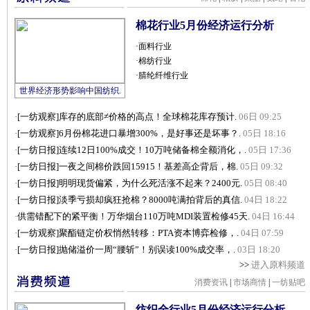
棉花行业5月份经济运行分析
·
面料行业
·
棉纺行业
·
腈纶纤维行业
世界经济形势影响中国纺织.
·
[一纺观察]库存的底部≠价格的高点！全球棉花库存预计.
06日 09:25
·
[一纺观察]6月份棉花进口暴增300%，是好事还是坏事？.
05日 18:16
·
[一纺日报]连续12日100%成交！10万吨储备棉全额消化，.
05日 17:36
·
[一纺日报]一夜之间棉价跌回15915！基差高企背后，棉.
05日 09:32
·
[一纺日报]明明现货偏紧，为什么死活涨不起来？2400元.
05日 08:40
·
[一纺日报]淡季亏损却疯狂抢棉？8000吨满拍背后的真信.
04日 18:22
·
供需错配下的紧平衡！万华烟台110万吨MDI装置检修45天.
04日 16:44
·
[一纺观察]聚酯链定价权悄然转移：PTA资本博弈检修，.
04日 07:59
·
[一纺日报]抛储溢价一周“腰斩”！别误读100%成交率，.
03日 18:20
>>
进入原料频道
消费资讯
|
市场商情
|
一纺贴吧
纺织全行业5月份经济运行分析