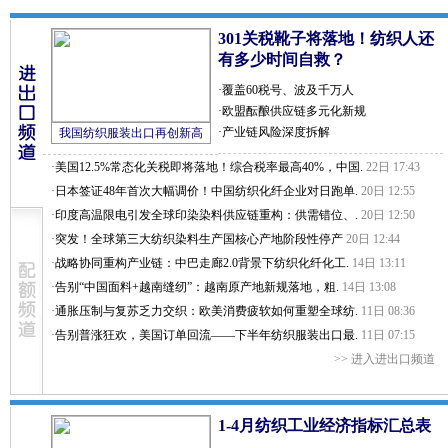
301关税靴子将落地！纺织人还
有多少时间自救？
·
覆盖60税号、波及千万人
·
欧盟酝酿供应链多元化新规
·
产业链风险深度拆解
我国纺织服装出口再创新高
·
美国12.5%常态化关税即将落地！综合税率最高40%，中国.
22日 17:43
·
日本签证48年首次大幅调价！中国纺织化纤企业对日跑单.
20日 12:55
·
印度高温限电引发全球印染染料供应链重构：供需错位、.
20日 12:50
·
突发！全球第三大纺织染料生产国核心产地阶段性停产
20日 12:44
·
战略协同重构产业链：中巴走廊2.0背景下纺织化纤化工.
14日 13:11
·
告别“中国面料+越南缝纫”：越南原产地新规落地，粗.
14日 13:08
·
通胀压制与复苏乏力交织：欧美消费疲软如何重塑全球纺.
11日 08:36
·
告别普涨狂欢，美国订单回流——下半年纺织服装出口最.
11日 07:15
>>
进入进出口频道
1-4月纺织工业经济指标汇总表