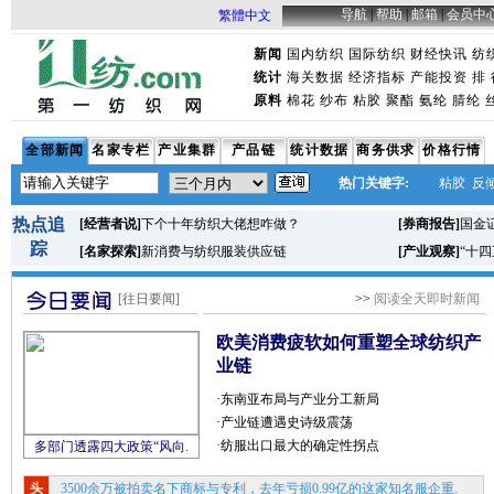
导航
|
帮助
|
邮箱
|
会员中
繁體中文
新闻
国内纺织
国际纺织
财经快讯
纺
统计
海关数据
经济指标
产能投资
排 
原料
棉花
纱布
粘胶
聚酯
氨纶
腈纶
全部新闻
名家专栏
产业集群
产品链
统计数据
商务供求
价格行情
热门关键字:
粘胶
反
热点追
[
经营者说
]
下个十年纺织大佬想咋做？
[
券商报告
]
国金
踪
[
名家探索
]
新消费与纺织服装供应链
[
产业观察
]
“十
[往日要闻]
>>
阅读全天即时新闻
欧美消费疲软如何重塑全球纺织产
业链
·
东南亚布局与产业分工新局
·
产业链遭遇史诗级震荡
·
纺服出口最大的确定性拐点
多部门透露四大政策“风向.
头
3500余万被拍卖名下商标与专利，去年亏损0.99亿的这家知名服企重.