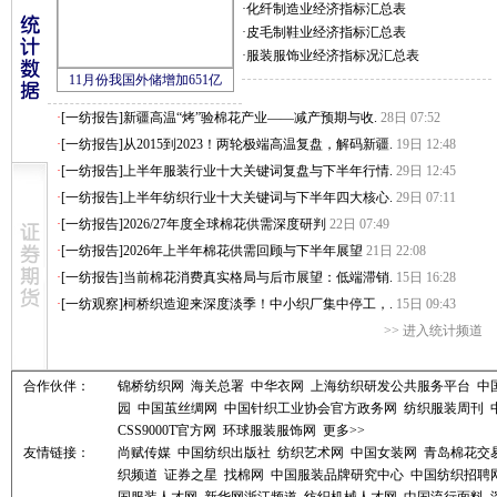
·
化纤制造业经济指标汇总表
·
皮毛制鞋业经济指标汇总表
·
服装服饰业经济指标况汇总表
11月份我国外储增加651亿
·
[一纺报告]新疆高温“烤”验棉花产业——减产预期与收.
28日 07:52
·
[一纺报告]从2015到2023！两轮极端高温复盘，解码新疆.
19日 12:48
·
[一纺报告]上半年服装行业十大关键词复盘与下半年行情.
29日 12:45
·
[一纺报告]上半年纺织行业十大关键词与下半年四大核心.
29日 07:11
·
[一纺报告]2026/27年度全球棉花供需深度研判
22日 07:49
·
[一纺报告]2026年上半年棉花供需回顾与下半年展望
21日 22:08
·
[一纺报告]当前棉花消费真实格局与后市展望：低端滞销.
15日 16:28
·
[一纺观察]柯桥织造迎来深度淡季！中小织厂集中停工，.
15日 09:43
>>
进入统计频道
合作伙伴：
锦桥纺织网
海关总署
中华衣网
上海纺织研发公共服务平台
中
园
中国茧丝绸网
中国针织工业协会官方政务网
纺织服装周刊
CSS9000T官方网
环球服装服饰网
更多>>
友情链接：
尚赋传媒
中国纺织出版社
纺织艺术网
中国女装网
青岛棉花交
织频道
证券之星
找棉网
中国服装品牌研究中心
中国纺织招聘