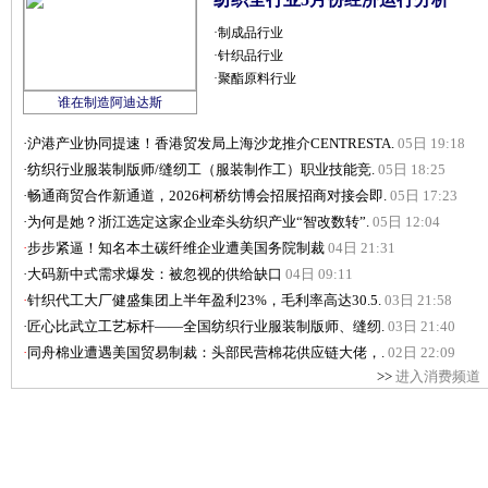
·
制成品行业
·
针织品行业
·
聚酯原料行业
谁在制造阿迪达斯
·
沪港产业协同提速！香港贸发局上海沙龙推介CENTRESTA.
05日 19:18
·
纺织行业服装制版师/缝纫工（服装制作工）职业技能竞.
05日 18:25
·
畅通商贸合作新通道，2026柯桥纺博会招展招商对接会即.
05日 17:23
·
为何是她？浙江选定这家企业牵头纺织产业“智改数转”.
05日 12:04
·
步步紧逼！知名本土碳纤维企业遭美国务院制裁
04日 21:31
·
大码新中式需求爆发：被忽视的供给缺口
04日 09:11
·
针织代工大厂健盛集团上半年盈利23%，毛利率高达30.5.
03日 21:58
·
匠心比武立工艺标杆——全国纺织行业服装制版师、缝纫.
03日 21:40
·
同舟棉业遭遇美国贸易制裁：头部民营棉花供应链大佬，.
02日 22:09
>>
进入消费频道