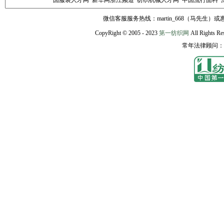
国服装人才网
新华网浙江频道
纺织机械人才网
中国流行面料
网站背景
|
公司简介
|
联
微信客服服务热线：martin_668（马先生）或惠赐E
总机：021
CopyRight © 2005 - 2023
第一纺织网
All Rights Re
常年法律顾问：